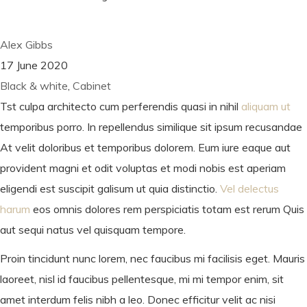
Alex Gibbs
17 June 2020
Black & white
,
Cabinet
Tst culpa architecto cum perferendis quasi in nihil
aliquam ut
temporibus porro. In repellendus similique sit ipsum recusandae
At velit doloribus et temporibus dolorem. Eum iure eaque aut
provident magni et odit voluptas et modi nobis est aperiam
eligendi est suscipit galisum ut quia distinctio.
Vel delectus
harum
eos omnis dolores rem perspiciatis totam est rerum Quis
aut sequi natus vel quisquam tempore.
Proin tincidunt nunc lorem, nec faucibus mi facilisis eget. Mauris
laoreet, nisl id faucibus pellentesque, mi mi tempor enim, sit
amet interdum felis nibh a leo. Donec efficitur velit ac nisi