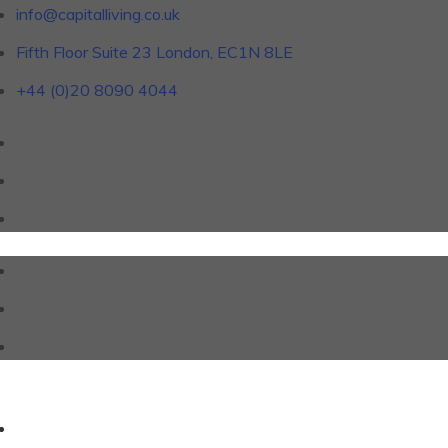
info@capitalliving.co.uk
Fifth Floor Suite 23 London, EC1N 8LE
+44 (0)20 8090 4044